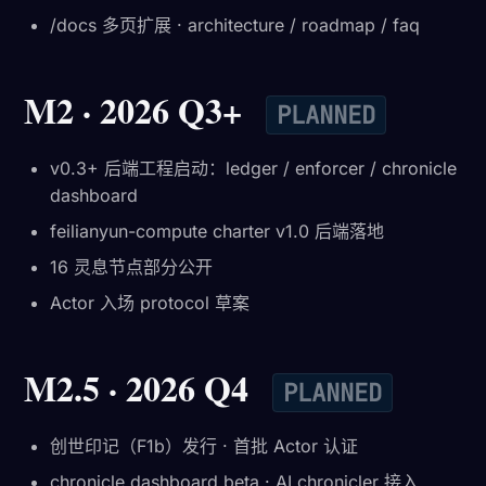
/docs 多页扩展 · architecture / roadmap / faq
M2 · 2026 Q3+
PLANNED
v0.3+ 后端工程启动：ledger / enforcer / chronicle
dashboard
feilianyun-compute charter v1.0 后端落地
16 灵息节点部分公开
Actor 入场 protocol 草案
M2.5 · 2026 Q4
PLANNED
创世印记（F1b）发行 · 首批 Actor 认证
chronicle dashboard beta · AI chronicler 接入